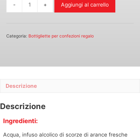
Aggiungi al carrello
Arancello
Amuri
-
10cl
Categoria:
Bottigliette per confezioni regalo
bottiglia
Marlene
quantità
Descrizione
Descrizione
Ingredienti:
Acqua, infuso alcolico di scorze di arance fresche